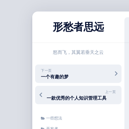
跳
至
形愁者思远
内
容
怒而飞，其翼若垂天之云
下一页
一个有趣的梦
上一页
一款优秀的个人知识管理工具
一些想法
开发者