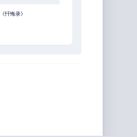
《忏悔录》
。