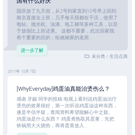
国有什么好庆
国庆放了九天假，从2号到家直到10号早上回到
南京直接去上班，几乎每天我都在干活，使用了
电钻、抛光机、油漆、电工梯等多种工具，以至
于放假比上班还累。 这都不重要，此次回家我
有个重要的目的：给姥姥家的老房...
进一步了解
未分类
/
生活点滴
2011年 10月 7日
[WhyEveryday]鸡蛋油真能治烫伤么？
感谢 牙龈 同学的投稿 电视上看到说鸡蛋油治疗
烫伤的效果很好，第一次听说鸡蛋油这种东西，
遂是半信半疑，查阅资料希望能解心中之疑。
鸡蛋油是什么东西？ 鸡蛋煮熟取其蛋黄，先把
铁锅用大火烧热，再将蛋黄放入...