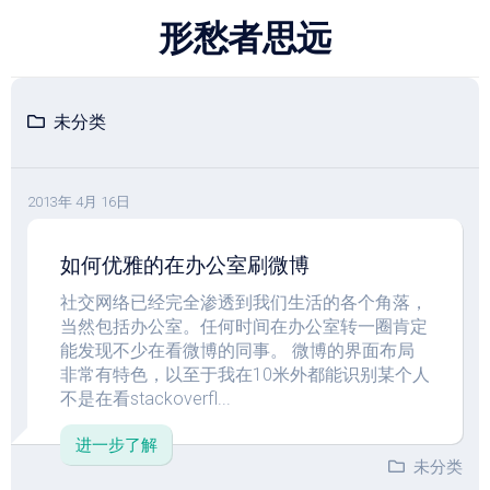
跳
形愁者思远
至
内
容
未分类
2013年 4月 16日
如何优雅的在办公室刷微博
社交网络已经完全渗透到我们生活的各个角落，
当然包括办公室。任何时间在办公室转一圈肯定
能发现不少在看微博的同事。 微博的界面布局
非常有特色，以至于我在10米外都能识别某个人
不是在看stackoverfl...
进一步了解
未分类