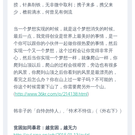
捞，针鼻削铁，无非微中取利；携子来多，携父来
少，檐前滴水，何曾见有倒流
当一个梦想实现的时候，就是这个梦想消失的时候。
最后一点，我觉得创业是世界上最美好的事情，是一
个你可以跟你的小伙伴一起做你很热爱的事情，然后
实现一个又一个梦想，这个过程会让你觉得非常开
心，然后当你实现一个梦想一样，就像爬山一样，你
爬到山顶以后，爬山的过程会很艰苦，旁边也有很多
的风景，你爬到山顶之后你看到的风景是最漂亮的，
看完之后怎么办？你在山上过一辈子吗？不可能的，
你这个时候需要下山了，你需要爬另外一个山。
(
http://www.36kr.com/p/214138.html
)
韩非子的「自恃勿恃人」,「恃术不恃信」(《外右下》)
贫困如同暴君：越贫困，越无力