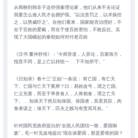
从商鞅到韩非子这些强秦理论家，他们从来不去论证
我要怎么做人民才会拥护我。“以法赏罚之，以术操控
之，以势威吓之”。在他们看来，国家能否治理好，不
在于百姓的爱戴，而在于使百姓害怕，不敢反抗。实
现了大国崛起的秦朝如何对付老百姓
《汉书·董仲舒传》：“今师异道，人异论，百家殊方，
指意不同，是上亡以持统一……下不知所守。”
《日知录》卷十三“正始”一条说： 有亡国，有亡天
下。亡国与亡天下奚辨？曰：易姓改号，谓之亡国。
仁义充塞，而至于率兽食人，人将相食，谓之亡天
下。……知保天下然后知保国。保国者，其君其臣，肉
食者谋之；保天下，匹夫之贱与有责焉耳矣。”
针对国民党政府提出的“全国人民团结一致，爱国御
敌”，毛一针见血地提出“现在谈爱国，那是爱谁的国？