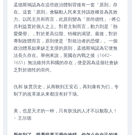
孟德斯鳩認為在這些政治體制背後有一套「原則」存
在。這套「原則」會驅動人民來支持該政權並為其效
力。以民主共和而言，此原則變為「崇尚德性」–將公
共利益置於個人之上。對君主制而言，動力則是「熱
愛榮譽」，對於更高位階、特權的渴望。最後，對於
專制政體而言，原則便是「對統治者的恐懼」。一個
政治體系如果缺乏支撐的原則，孟德斯鳩認為它便無
法長久存在。舉例來說，英國在內戰之後（1642–
1651）無法維持共和國的存在，便是因為這個社會缺
乏對於德性的崇尚。
仇和 纵贯历史，从商鞅到王安石，再到康有为们，专
制下的改革派从来都没有好下场。
美，也是天才的一种，只有肤浅的人才不以貌取人！
– 王尔德