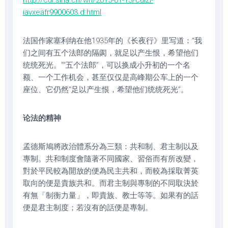
http://cul.sina.cn/wh/2015-01-13/culzl-
iavxeafr9900603.d.html
法国作家塞利纳在他1935年的《长夜行》里写道：“我
们之间有五个法郎的隔阂，就足以产生恨，希望他们
统统死光。”“五个法郎”，可以换成小升初的一个名
额、一个工作机会，甚至仅仅是高峰期公车上的一个
座位、它仍然“足以产生恨，希望他们统统死光”。
论法的精神
孟德斯鳩將政治體系分為三類：共和制、君主制以及
專制。共和制度會隨著不同國家、習俗而有所改變，
對於平民較為開放的便為民主共和，而較為採取菁英
取向的便是貴族共和。而君主制與專制的不同取決於
有無「制衡力量」，即貴族、教士等等。如果有的話
便是君主制度；若沒有的話便是專制。