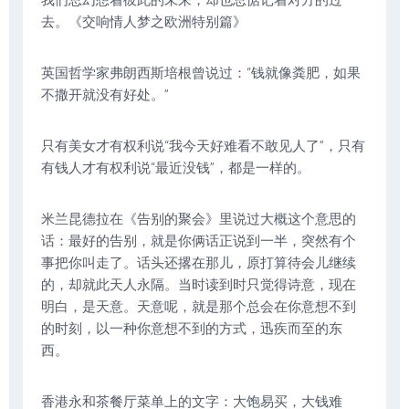
我们总幻想着彼此的未来，却也总惦记着对方的过
去。《交响情人梦之欧洲特别篇》
英国哲学家弗朗西斯培根曾说过：“钱就像粪肥，如果
不撒开就没有好处。”
只有美女才有权利说“我今天好难看不敢见人了”，只有
有钱人才有权利说“最近没钱”，都是一样的。
米兰昆德拉在《告别的聚会》里说过大概这个意思的
话：最好的告别，就是你俩话正说到一半，突然有个
事把你叫走了。话头还撂在那儿，原打算待会儿继续
的，却就此天人永隔。当时读到时只觉得诗意，现在
明白，是天意。天意呢，就是那个总会在你意想不到
的时刻，以一种你意想不到的方式，迅疾而至的东
西。
香港永和茶餐厅菜单上的文字：大饱易买，大钱难