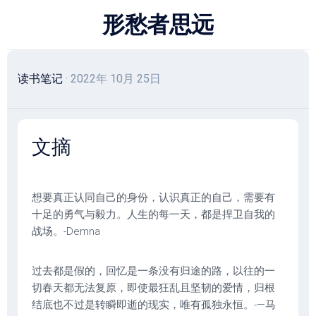
跳
形愁者思远
至
内
容
读书笔记
· 2022年 10月 25日
文摘
想要真正认同自己的身份，认识真正的自己，需要有
十足的勇气与毅力。人生的每一天，都是捍卫自我的
战场。-Demna
过去都是假的，回忆是一条没有归途的路，以往的一
切春天都无法复原，即使最狂乱且坚韧的爱情，归根
结底也不过是转瞬即逝的现实，唯有孤独永恒。-—马