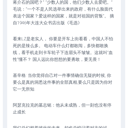
蒋介石的国吧？” “少数人的国，他们少数人去爱吧。”
毛说：“一个不是人民选举出来的政府，有什么脸面代
表这个国家？爱这样的国家，就是对祖国的背叛”。 摘
自1946年大连大众书店出版《毛选》
看来LZ是老实人， 你要是开车上街看看，中国人不怕
死的是辣么多。 电动车什么灯都敢闯，多快都敢换
线，看手机走到卡车轮子下连眉头不皱皱。这就叫“血
性”懂不？ 国人远比你想想的要勇敢，要无畏！
基辛格: 当你觉得自己对一件事情确信无疑的时候, 你
要么是真的洞悉这件事的全部真相,要么只是因为你对
它一无所知.
阿瑟克拉克的墓志铭：他从未成熟，但一刻也没有停
止成长