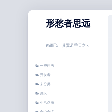
跳
至
形愁者思远
内
容
怒而飞，其翼若垂天之云
一些想法
开发者
未分类
游玩
生活点滴
自说自话