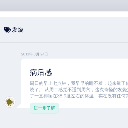
发烧
2013年 3月 24日
病后感
周日的早上七点钟，我早早的睡不着，起来量了体
烧了。 从周二感觉不适到周六，这次奇怪的发烧
了一直徘徊在38-9度左右的体温，实在没有任何其
进一步了解