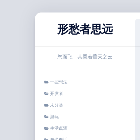
跳
至
形愁者思远
内
容
怒而飞，其翼若垂天之云
一些想法
开发者
未分类
游玩
生活点滴
自说自话